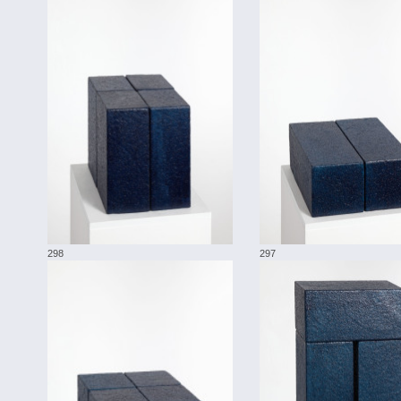
298
297