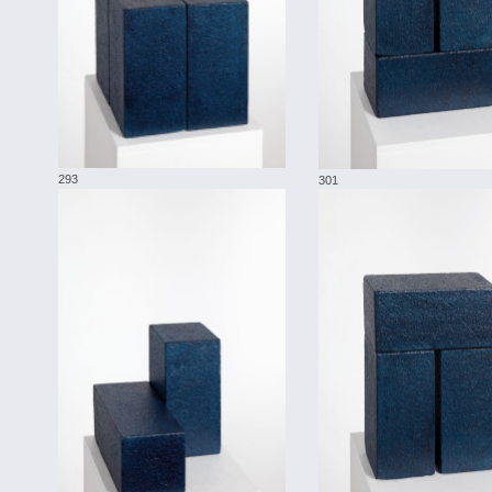
293
301