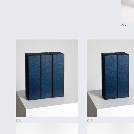
277
288
287