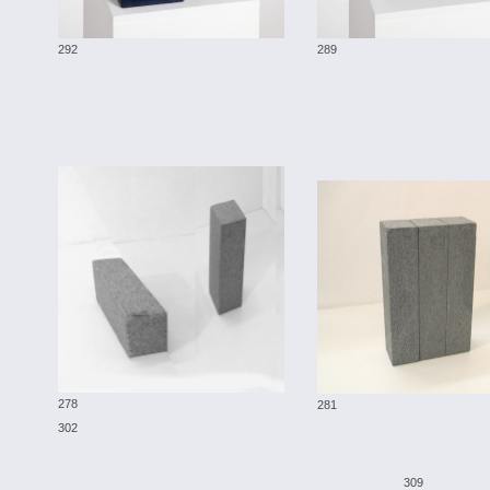
292
289
278
281
302
309